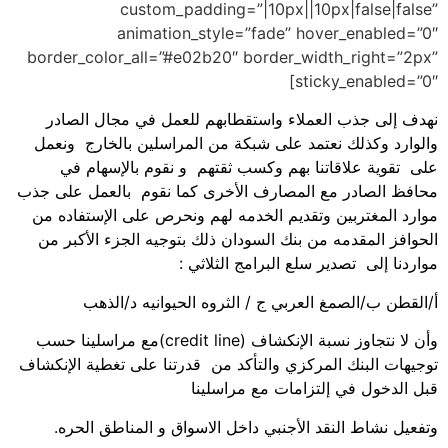
custom_padding=”|10px||10px|false|false”
animation_style=”fade” hover_enabled=”0″
border_color_all=”#e02b20″ border_width_right=”2px”
sticky_enabled=”0″]
نهدف إلى جذب العملاء واستقطابهم للعمل في مجال الصادر
والوارد وكذلك نعتمد على شبكة من المراسلين بالخارج ونعمل
على تقوية علاقاتنا بهم وكسب ثقتهم و نقوم بالإسهام في
محافظ الصادر مع المصارف الأخرى كما نقوم بالعمل على جذب
موارد المغتربين وتقديم الخدمه لهم ونحرص على الإستفاده من
الحوافز المقدمه من بنك السودان ذلك بتوجيه الجزء الأكبر من
مواردنا إلى تصدير سلع البرامج الثلاثي :
أ/القطن ب/الصمغ العربي ج / الثروه الحيوانيه د/الذهب
وأن لا نتجاوز نسبة الإنكشاف (credit line)مع مراسلينا حسب
توجيهات البنك المركزي والتأكد من قدرتنا على تغطية الإنكشاف
قبل الدخول في إلتزامات مع مراسلينا
وتفعيل نشاط النقد الأجنبي داخل الاسواق و المناطق الحره.