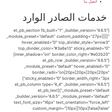
اتصل بنا
خدمات الصادر الوارد
[et_pb_section fb_built=”1″ _builder_version=”4.6.5″
_module_preset=”default” custom_padding=”27px|||||”
hover_enabled=”0″ top_divider_style=”arrow3″
top_divider_color=”#3a8e13″ sticky_enabled=”0″
inner_shadow=”on” border_color_right=”#e02b20″]
[et_pb_row _builder_version=”4.6.5″
_module_preset=”default” hover_enabled=”0″
border_radii=”on|20px|20px|20px|20px”
sticky_enabled=”0″ border_width_right=”3px”]
[et_pb_column type=”4_4″ _builder_version=”4.6.5″
_module_preset=”default”][et_pb_text
_builder_version=”4.6.5″ _module_preset=”default”
text_font_size=”16px” text_orientation=”force_left”
custom_margin=”|10px||10px|false|false”