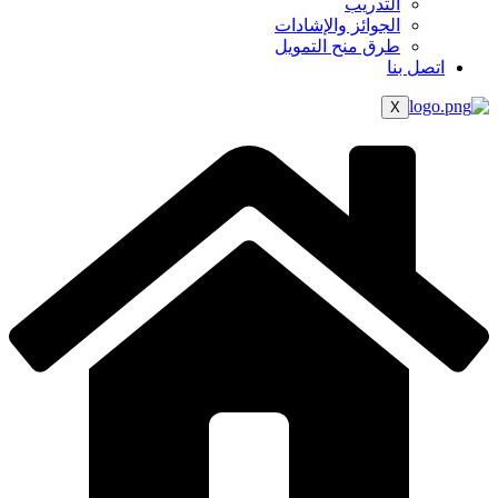
التدريب
الجوائز والإشادات
طرق منح التمويل
اتصل بنا
X