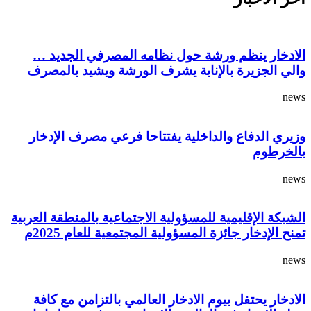
الادخار ينظم ورشة حول نظامه المصرفي الجديد …
والي الجزيرة بالإنابة يشرف الورشة ويشيد بالمصرف
news
وزيري الدفاع والداخلية يفتتاحا فرعي مصرف الإدخار
بالخرطوم
news
الشبكة الإقليمية للمسؤولية الاجتماعية بالمنطقة العربية
تمنح الإدخار جائزة المسؤولية المجتمعية للعام 2025م
news
الادخار يحتفل بيوم الادخار العالمي بالتزامن مع كافة