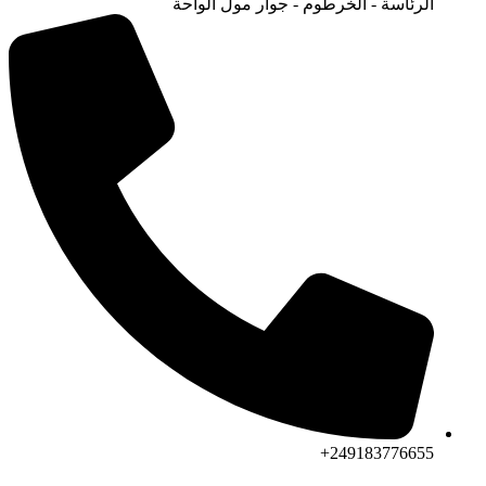
الرئاسة - الخرطوم - جوار مول الواحة
249183776655+