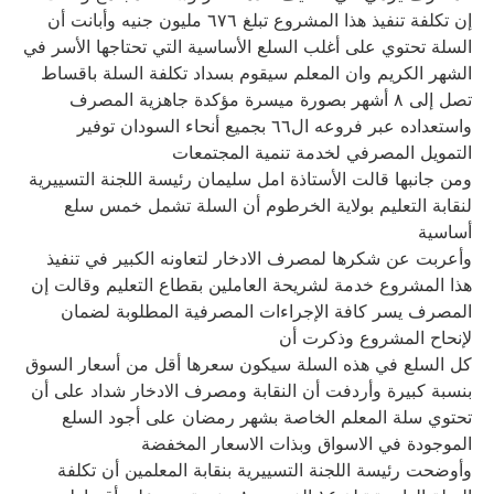
إن تكلفة تنفيذ هذا المشروع تبلغ ٦٧٦ مليون جنيه وأبانت أن
السلة تحتوي على أغلب السلع الأساسية التي تحتاجها الأسر في
الشهر الكريم وان المعلم سيقوم بسداد تكلفة السلة باقساط
تصل إلى ٨ أشهر بصورة ميسرة مؤكدة جاهزية المصرف
واستعداده عبر فروعه ال٦٦ بجميع أنحاء السودان توفير
التمويل المصرفي لخدمة تنمية المجتمعات
ومن جانبها قالت الأستاذة امل سليمان رئيسة اللجنة التسييرية
لنقابة التعليم بولاية الخرطوم أن السلة تشمل خمس سلع
أساسية
وأعربت عن شكرها لمصرف الادخار لتعاونه الكبير في تنفيذ
هذا المشروع خدمة لشريحة العاملين بقطاع التعليم وقالت إن
المصرف يسر كافة الإجراءات المصرفية المطلوبة لضمان
لإنحاح المشروع وذكرت أن
كل السلع في هذه السلة سيكون سعرها أقل من أسعار السوق
بنسبة كبيرة وأردفت أن النقابة ومصرف الادخار شداد على أن
تحتوي سلة المعلم الخاصة بشهر رمضان على أجود السلع
الموجودة في الاسواق وبذات الاسعار المخفضة
وأوضحت رئيسة اللجنة التسييرية بنقابة المعلمين أن تكلفة