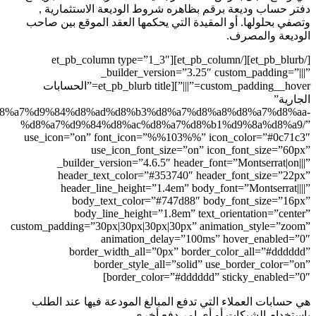
شروط الوديعة الاستثمارية ,
ي يحكمها العقد الموقع بين صاحب
[/et_pb_blurb][/et_pb_column][et_pb_column type=”1_3″
_builder_versio
custom_padding__hover=”|||”][et_pb_blurb title=”الحسابات
url=”http://ssdbank.com/%d8%a7%d9%84%d8%ad%d8%b3%d
%d8%a7%d9%84%d8%ac%d8%a
use_icon=”on” font_icon=”%%1
use_icon_font_siz
_builder_version=”4.6.5″ 
header_text_color=”#353
header_line_height=”1.4e
body_text_color=”#74
body_line_height=”1.8
custom_padding=”30px|30px|30px|3
animation_dela
border_width_all=”0px
border_style_all=
border_color=
لمبالغ المودعة فيها عند الطلب
فع أخري.