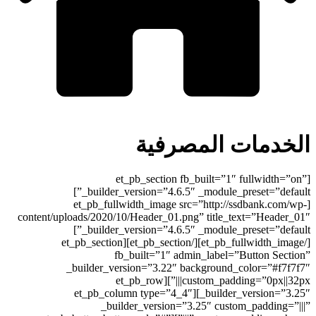
فية
[et_pb_secti
_builder_version=”4.6.5″ _module_preset=”default”]
[et_pb_fullwidth_imag
content/uploads/2020/10/Header_0
_builder_version=”4.6.5″ _module_preset=”default”]
[/et_pb_fullwidth_image][/et_pb_section][et_pb_section
fb_built=”1″
_builder_version=”3.22
custom_padding=”0px||32px|||”][et_pb_row
_builder_version=”3.25″][et_pb_column ty
_builder_versio