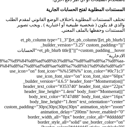
ابات الجارية
تلاف الوضع القانوني لمقدم الطلب
 أو اعتبارية ) , ويجب تصوير
عني.
[/et_pb_blurb][/et_pb_column][et_pb_column type=”1_3″
_builder_versio
custom_padding__hover=”|||”][et_pb_blurb title=”الحسابات
url=”http://ssdbank.com/%d8%a7%d9%84%d8%ad%d8%b3%d
%d8%a7%d9%84%d8%a7%d8%af%d8%ae%d8%a
use_icon=”on” font_icon=”%%1
use_icon_font_siz
_builder_version=”4.6.5″ 
header_text_color=”#353
header_line_height=”1.4e
body_text_color=”#74
body_line_height=”1.8
custom_padding=”30px|30px|30px|3
animation_dela
border_width_all=”0px
border_style_all=