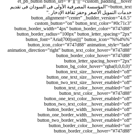
custom_padding__hover=”|||”][et_pb_button button_url=”#”
المصرفية الأولى فى السودان فى تقديم
فة الإدخار .”
button_alignment=”cen
custom_button=”on”
button_border_width=”4px” b
button_border_radius=”100px
button_font=”Arial|700|
button_icon_color=”#74
animation_direction=”right” butt
button_b
butt
button_b
button_t
button_one_te
button_two_te
button_te
button
button_one_tex
button_two_tex
button_borde
button_one_borde
button_two_border
button_bord
button_bo