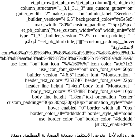
[/et_pb_text][/et_pb_column][/et_pb_row][et_pb_row
column_structure=”1_3,1_3
gutter_width=”2″ make_equal
_builder_version=”4.6.5
max_width=”80%” cu
use_custom_width=”on” width_unit=”off”][et_pb_column
type=”1_3″ _builder_versio
custom_padding__hover=”|||”][et_pb_blurb title=”الودائع
url=”http://ssdbank.com/%d8%a7%d9%84%d9%88%
%d8%a7%d9%84%d8%a7%d8%b3%d8%aa%d8%ab%d9%85%d8%a
use_icon=”on” font_icon=”%%1
use_icon_font_siz
_builder_version=”4.6.5″ 
header_text_color=”#353
header_line_height=”1.4e
body_text_color=”#74
body_line_height=”1.8
custom_padding=”30px|30px|30px|
hover_enable
border_color_all=”#ddd
use_border_color
 بصيغة المضاربة المطلقة, ويمنح