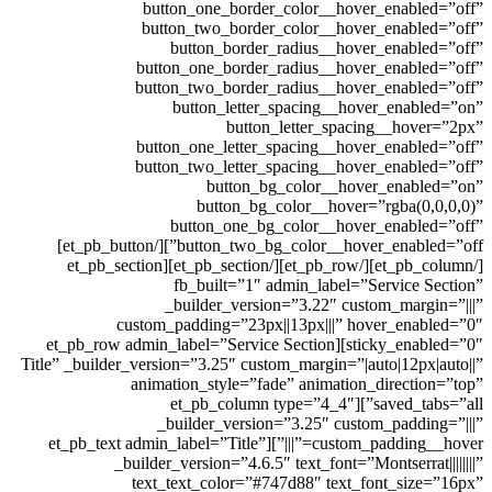
button_one_borde
button_two_borde
button_border
button_one_border
button_two_border
button_letter
butto
button_one_letter
button_two_letter
button_b
button_bg
button_one_b
button_two_bg_color__hover_enabled=”off”][/et_pb_button]
[/et_pb_column][/et_pb_row][/et_pb_section][et_pb_section
fb_built=”1″ 
_builder_versi
custom_padding=”23px
sticky_enabled=”0″][et_pb_row admin_label=”Se
Title” _builder_version=”3.25″ cus
animation_style=”fa
saved_tabs=”all”][et_p
_builder_versio
custom_padding__hover=”|||”][et_pb_text admin_label=”Title”
_builder_version=”4.6.5
text_text_color=”#