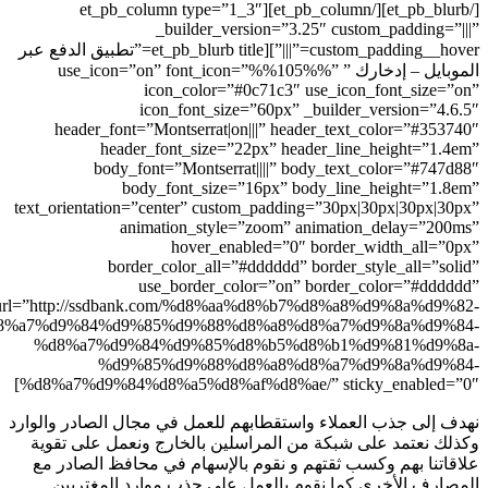
[/et_pb_blurb][/et_pb_column][et_pb_column type=”1_3″
_builder_versio
custom_padding__hover=”|||”][et_pb_blurb title=”تطبيق الدفع عبر
ارك ” use_icon=”on” font_icon=”%%105%%”
icon_color=”#0c7
icon_font_size=”6
header_font=”Montserrat|on|||
header_font_size=”22px
body_font=”Montserrat||
body_font_size=”16
text_orientation=”center” custom_
animation_style=”zo
hover_enable
border_color_all=”#ddd
use_border_color
url=”http://ssdbank.com/%d8%aa%
%d8%a7%d9%84%d9%85%d9%88%d8%
%d8%a7%d9%84%d9%85%d8%
%d9%85%d9%88%d8%
%d8%a7%d9%84%d8%a5%d8%af%d8%
ابهم للعمل في مجال الصادر والوارد
راسلين بالخارج ونعمل على تقوية
وم بالإسهام في محافظ الصادر مع
عمل على جذب موارد المغتربين