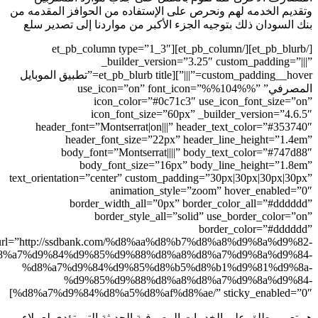
 الإستفاده من الحوافز المقدمه من
الأكبر من مواردنا إلى تصدير سلع
[/et_pb_blurb][/et_pb_column][et_pb_column type=”1_3″
_builder_versio
custom_padding__hover=”|||”][et_pb_blurb title=”تطبيق الموبايل
use_icon=”on” font_ic”
icon_color=”#0c7
icon_font_size=”6
header_font=”Montserrat|on|||
header_font_size=”22px
body_font=”Montserrat||
body_font_size=”16
text_orientation=”center” custom_
animation_st
border_width_all=”0px
border_style_all=
url=”http://ssdbank.com/%d8%aa%
%d8%a7%d9%84%d9%85%d9%88%d8%
%d8%a7%d9%84%d9%85%d8%
%d9%85%d9%88%d8%
%d8%a7%d9%84%d8%a5%d8%af%d8%
مصرفية الحديثة التى تؤدى لعملاء