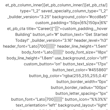
[/et_pb_cta][/et_pb_column_inner][et_pb_column_inner
type=”1_2″ saved_specialty_column
_builder_version=”3.25″ background_colo
custom_padding=”50px|6%
custom_padding__hover=”|||”][et_pb_cta title=”Career
Building” button_url=”#” button_text=
Today!” _builder_version=”3.16″ heade
header_font=”Lato|700|||||||” header_line_he
body_font=”Lato||||||||” body_font
body_line_height=”1.8em” use_background_
custom_button=”on” button_text_
button_text_colo
button_bg_color=”rgba(255,25
button_border_
button_border_rad
button_letter_s
button_font=”Lato|700|||||||” button_i
text_orientation=”left” background_la