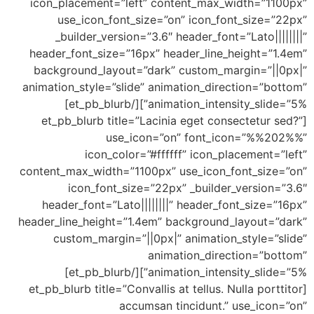
icon_placement=”left” content_max_wid
use_icon_font_size=”on” icon_font_
_builder_version=”3.6″ header_font=”L
header_font_size=”16px” header_line_hei
background_layout=”dark” custom_marg
animation_style=”slide” animation_direct
animation_intensity_slide=”5%”][/et_pb_blurb]
[et_pb_blurb title=”Lacinia eget consec
use_icon=”on” font_ico
icon_color=”#ffffff” icon_plac
content_max_width=”1100px” use_icon_fon
icon_font_size=”22px” _builder_v
header_font=”Lato||||||||” header_font
header_line_height=”1.4em” background_la
custom_margin=”||0px|” animation_s
animation_directi
animation_intensity_slide=”5%”][/et_pb_blurb]
[et_pb_blurb title=”Convallis at tellus. Nul
accumsan tincidunt.” u