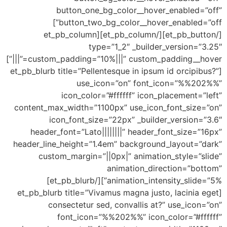
button_one_bg_color__hover_en
button_two_bg_color__hover_enabled=”off”]
[/et_pb_button][/et_pb_column][et_pb_column
type=”1_2″ _builder_ve
custom_padding=”10%|||” custom_padding__hover=”|||”]
[et_pb_blurb title=”Pellentesque in ipsum id
use_icon=”on” font_ico
icon_color=”#ffffff” icon_plac
content_max_width=”1100px” use_icon_fon
icon_font_size=”22px” _builder_v
header_font=”Lato||||||||” header_font
header_line_height=”1.4em” background_la
custom_margin=”||0px|” animation_s
animation_directi
animation_intensity_slide=”5%”][/et_pb_blurb]
[et_pb_blurb title=”Vivamus magna justo, l
consectetur sed, convallis at?” u
font_icon=”%%202%%” icon_colo