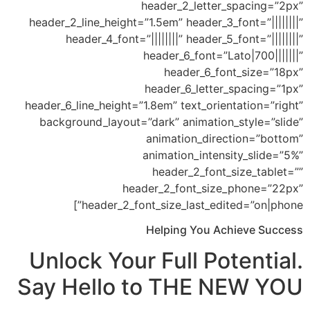
header_2_letter_sp
header_2_line_height=”1.5em” header_3_fon
header_4_font=”||||||||” header_5_fo
header_6_font=”Lato
header_6_font_
header_6_letter_s
header_6_line_height=”1.8em” text_orienta
background_layout=”dark” animation_st
animation_directi
animation_intensit
header_2_font_si
header_2_font_size_p
header_2_font_size_last_edited
Helping You Achi
Unlock Your Full Pote
Say Hello to THE N