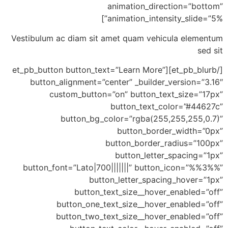
animation_directi
animation_intensity
Vestibulum ac diam sit amet quam vehicul
[/et_pb_blurb][et_pb_button button_text=”Learn More”
button_alignment=”center” _builder_ve
custom_button=”on” button_text_
button_text_colo
button_bg_color=”rgba(255,25
button_border_
button_border_rad
button_letter_s
button_font=”Lato|700|||||||” button_i
button_letter_spacing_
button_text_size__hover_e
button_one_text_size__hover_en
button_two_text_size__hover_en