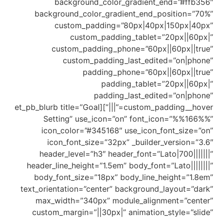
background_color_gradient_en
background_color_gradient_end_pos
custom_padding=”80px|40px|1
custom_padding_tablet=”2
custom_padding_phone=”60px||
custom_padding_last_edited
padding_phone=”60px||
padding_tablet=”2
padding_last_edited
custom_padding__hover=”|||”][et_pb_blurb title=”Goal
Setting” use_icon=”on” font_ico
icon_color=”#345168″ use_icon_fon
icon_font_size=”32px” _builder_v
header_level=”h3″ header_font=”Lato
header_line_height=”1.5em” body_font=”L
body_font_size=”18px” body_line_hei
text_orientation=”center” background_la
max_width=”340px” module_alignme
custom_margin=”||30px|” animation_st