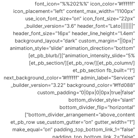
font_icon=”%%202%%” icon_colo
icon_placement=”left” content_max_wid
use_icon_font_size=”on” icon_font_
_builder_version=”3.6″ header_font=”L
header_font_size=”16px” header_line_hei
background_layout=”dark” custom_marg
animation_style=”slide” animation_direct
animation_intensity_slide=”5%”][/et_pb_blurb]
[/et_pb_column][/et_pb_row][/et_pb_section]
[et_pb_section 
next_background_color=”#ffffff” admin_labe
_builder_version=”3.22″ background_colo
custom_padding=”0|0px|0|0px|
bottom_divider_s
bottom_divider_flip=
bottom_divider_arrangement=”above_content”]
[et_pb_row use_custom_gutter=”on” gutte
make_equal=”on” padding_top_bottom_lin
padding_top_bottom_lin