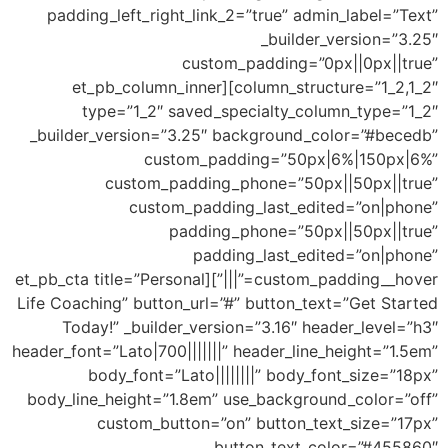
padding_left_right_link_2=”true” admin_
_builder_ve
custom_padding=”0px|
column_structure=”1_2,1_2″][et_pb_column_inner
type=”1_2″ saved_specialty_column
_builder_version=”3.25″ background_colo
custom_padding=”50px|6%
custom_padding_phone=”50px||
custom_padding_last_edited
padding_phone=”50px||
padding_last_edited
custom_padding__hover=”|||”][et_pb_cta title=”Personal
Life Coaching” button_url=”#” button_text=
Today!” _builder_version=”3.16″ heade
header_font=”Lato|700|||||||” header_line_he
body_font=”Lato||||||||” body_font
body_line_height=”1.8em” use_background_
custom_button=”on” button_text_
button_text_colo