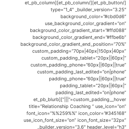
[/et_pb_button][/et_pb_column][et_pb_column
type=”1_4″ _builder_ve
background_color
use_background_color_gr
background_color_gradient_star
background_color_gradient_en
background_color_gradient_end_pos
custom_padding=”70px|40px|1
custom_padding_tablet=”2
custom_padding_phone=”60px||
custom_padding_last_edited
padding_phone=”60px||
padding_tablet=”2
padding_last_edited
custom_padding__hover=”|||”][et_pb_blurb
title=”Relationship Coaching ” u
font_icon=”%%259%%” icon_colo
use_icon_font_size=”on” icon_font_
_builder_version=”3.6″ heade