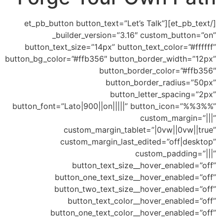
[/et_pb_text][et_pb_button button_text=”Let’s Talk”
_builder_version=”3.16″ custom
button_text_size=”14px” button_text_col
button_bg_color=”#ffb356″ button_border_w
button_border_colo
button_border_ra
button_letter_sp
button_font=”Lato|900||on|||||” button_i
custom_m
custom_margin_tablet=”|0vw|
custom_margin_last_edited=”o
custom_pa
button_text_size__hover_e
button_one_text_size__hover_en
button_two_text_size__hover_en
button_text_color__hover_en
button_one_text_color__hover_en