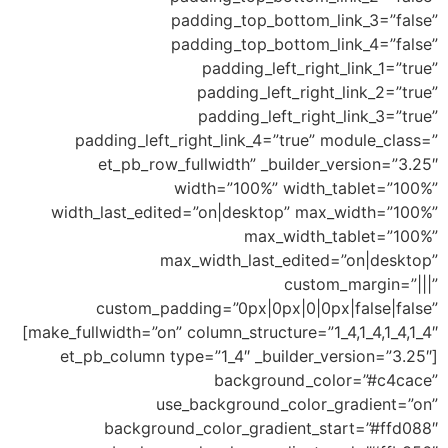
padding_top_bottom_lin
padding_top_bottom_lin
padding_left_right_l
padding_left_right_l
padding_left_right_l
padding_left_right_link_4=”true” mo
et_pb_row_fullwidth” _builder_ve
width=”100%” width_ta
width_last_edited=”on|desktop” max_w
max_width_ta
max_width_last_edited=”
custom_m
custom_padding=”0px|0px|0|0px|f
make_fullwidth=”on” column_structure=”1_4,1_4,1_4,1_4″]
[et_pb_column type=”1_4″ _builder_ver
background_colo
use_background_color_gr
background_color_gradient_star