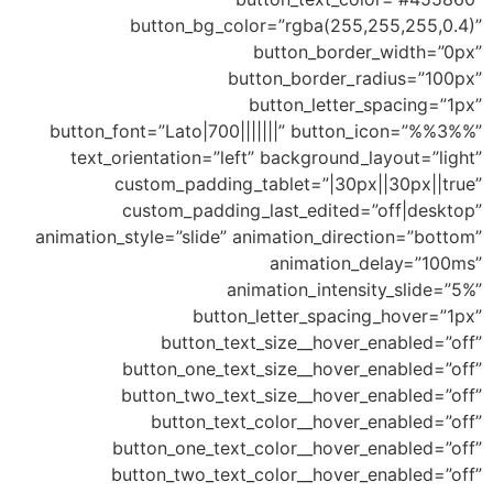
button_bg_color=”rgba(255,25
button_border_
button_border_rad
button_letter_s
button_font=”Lato|700|||||||” button_i
text_orientation=”left” background_la
custom_padding_tablet=”|30px||
custom_padding_last_edited=”o
animation_style=”slide” animation_direct
animation_de
animation_intensit
button_letter_spacing_
button_text_size__hover_e
button_one_text_size__hover_en
button_two_text_size__hover_en
button_text_color__hover_en
button_one_text_color__hover_en
button_two_text_color__hover_en