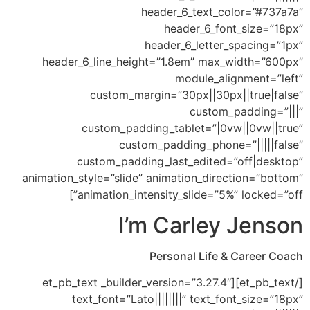
header_6_text_colo
header_6_font_
header_6_letter_s
header_6_line_height=”1.8em” max_wi
module_align
custom_margin=”30px||30px||
custom_pa
custom_padding_tablet=”|0vw|
custom_padding_phone=”
custom_padding_last_edited=”o
animation_style=”slide” animation_direct
animation_intensity_slide=”5%” l
I’m Carley 
Personal Life & C
[/et_pb_text][et_pb_text _builder_version=”3.27.4″
text_font=”Lato||||||||” text_font