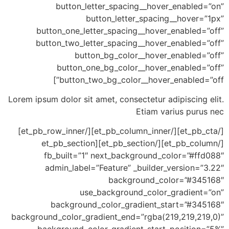
button_letter_spacing__hover_e
button_letter_spacing__
button_one_letter_spacing__hover_en
button_two_letter_spacing__hover_en
button_bg_color__hover_en
button_one_bg_color__hover_en
button_two_bg_color__hover_en
Lorem ipsum dolor sit amet, consectetur adip
Etiam vari
[/et_pb_cta][/et_pb_column_inner][/et_pb_row_inner]
[/et_pb_column][/et_pb_section][et_pb_section
fb_built=”1″ next_background_colo
admin_label=”Feature” _builder_ve
background_colo
use_background_color_gr
background_color_gradient_star
background_color_gradient_end=”rgba(219,