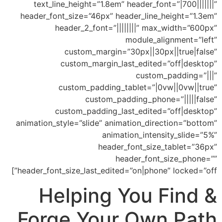
text_line_height=”1.8em” header_font=”
header_font_size=”46px” header_line_hei
header_2_font=”||||||||” max_w
module_align
custom_margin=”30px||30px||
custom_margin_last_edited=”o
custom_pa
custom_padding_tablet=”|0vw|
custom_padding_phone=”
custom_padding_last_edited=”o
animation_style=”slide” animation_direct
animation_intensit
header_font_size_ta
header_font_si
header_font_size_last_edited=”on|phone” l
Helping You F
Forge Your Own