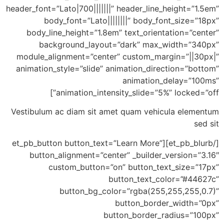
header_font=”Lato|700|||||||” header_line_he
body_font=”Lato||||||||” body_font
body_line_height=”1.8em” text_orientat
background_layout=”dark” max_wi
module_alignment=”center” custom_margi
animation_style=”slide” animation_direct
animation_de
animation_intensity_slide=”5%” l
Vestibulum ac diam sit amet quam vehicul
[/et_pb_blurb][et_pb_button button_text=”Learn More”
button_alignment=”center” _builder_ve
custom_button=”on” button_text_
button_text_colo
button_bg_color=”rgba(255,25
button_border_
button_border_rad