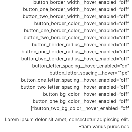
button_border_width__hover_en
button_one_border_width__hover_en
button_two_border_width__hover_en
button_border_color__hover_en
button_one_border_color__hover_en
button_two_border_color__hover_en
button_border_radius__hover_en
button_one_border_radius__hover_en
button_two_border_radius__hover_en
button_letter_spacing__hover_e
button_letter_spacing__
button_one_letter_spacing__hover_en
button_two_letter_spacing__hover_en
button_bg_color__hover_en
button_one_bg_color__hover_en
button_two_bg_color__hover_en
Lorem ipsum dolor sit amet, consectetur adip
Etiam vari