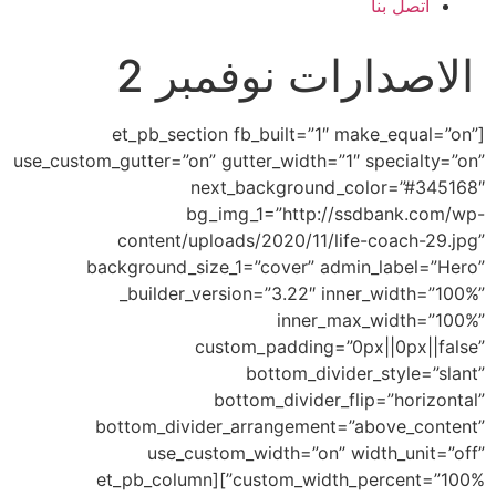
نا
ارات نوفمبر 2
[et_pb_section fb_built=”1″ make
use_custom_gutter=”on” gutter_width=”1″ sp
next_background_colo
bg_img_1=”http://ssdb
content/uploads/2020/11/life-c
background_size_1=”cover” admin_l
_builder_version=”3.22″ inner_
inner_max_w
custom_padding=”0px||
bottom_divider_s
bottom_divider_flip=
bottom_divider_arrangement=”abo
use_custom_width=”on” width
custom_width_percent=”100%”][et_pb_column