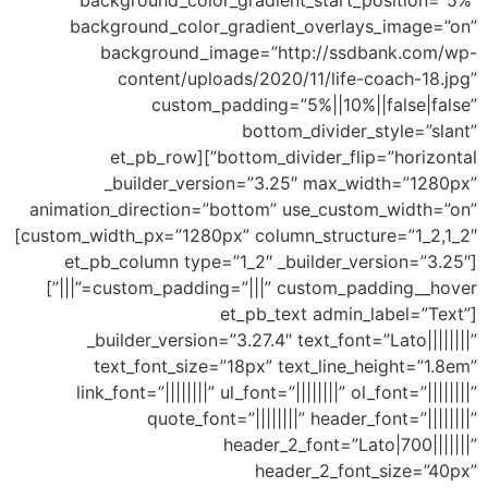
background_color_gradient_start_po
background_color_gradient_overlays
background_image=”http://ssdb
content/uploads/2020/11/life-c
custom_padding=”5%||10%||f
bottom_divider_s
bottom_divider_flip=”horizontal”][et_pb_row
_builder_version=”3.25″ max_wid
animation_direction=”bottom” use_custom
custom_width_px=”1280px” column_structure=”1_2,1_2″]
[et_pb_column type=”1_2″ _builder_ver
custom_padding=”|||” custom_padding__hover=”|||”]
[et_pb_text admin_l
_builder_version=”3.27.4″ text_font=”
text_font_size=”18px” text_line_he
link_font=”||||||||” ul_font=”||||||||” ol_f
quote_font=”||||||||” header_fo
header_2_font=”Lato
header_2_font_