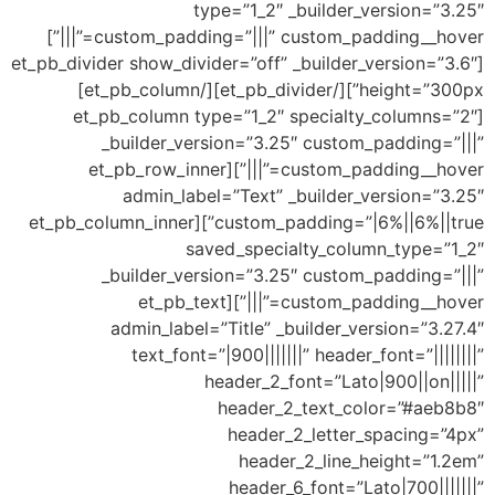
type=”1_2″ _builder_ve
custom_padding=”|||” custom_padding__hover=”|||”]
[et_pb_divider show_divider=”off” _builder_ve
height=”300px”][/et_pb_divider][/et_pb_column]
[et_pb_column type=”1_2″ specialty_
_builder_version=”3.25″ custom_p
custom_padding__hover=”|||”][et_pb_row_inner
admin_label=”Text” _builder_ve
custom_padding=”|6%||6%||true”][et_pb_column_inner
saved_specialty_column
_builder_version=”3.25″ custom_p
custom_padding__hover=”|||”][et_pb_text
admin_label=”Title” _builder_vers
text_font=”|900|||||||” header_fo
header_2_font=”Lato|9
header_2_text_colo
header_2_letter_sp
header_2_line_hei
header_6_font=”Lato