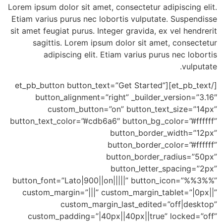
Lorem ipsum dolor sit amet, consectetur adip
Etiam varius purus nec lobortis vulputate.
sit amet feugiat purus. Integer gravida, ex v
sagittis. Lorem ipsum dolor sit amet,
adipiscing elit. Etiam varius purus 
[/et_pb_text][et_pb_button button_text=”Get Started”
button_alignment=”right” _builder_ve
custom_button=”on” button_text_
button_text_color=”#cdb6a6″ button_bg_col
button_border_w
button_border_col
button_border_ra
button_letter_sp
button_font=”Lato|900||on|||||” button_i
custom_margin=”|||” custom_margin_tabl
custom_margin_last_edited=”o
custom_padding=”|40px||40px||true” l