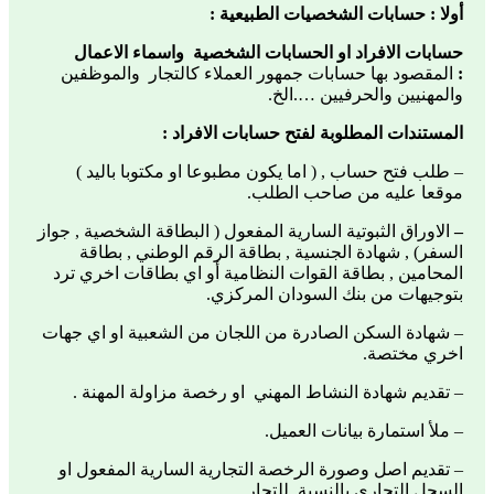
أولا : حسابات الشخصيات الطبيعية :
حسابات الافراد او الحسابات الشخصية واسماء الاعمال
:
المقصود بها حسابات جمهور العملاء كالتجار والموظفين
والمهنيين والحرفيين ….الخ.
المستندات
المطلوبة لفتح حسابات الافراد :
– طلب فتح حساب , ( اما يكون مطبوعا او مكتوبا باليد )
موقعا عليه من صاحب الطلب.
–
الاوراق الثبوتية السارية المفعول ( البطاقة الشخصية , جواز
السفر) , شهادة الجنسية , بطاقة الرقم الوطني , بطاقة
المحامين , بطاقة القوات النظامية أو اي بطاقات اخري ترد
بتوجيهات من بنك السودان المركزي.
– شهادة السكن الصادرة من اللجان من الشعبية او اي جهات
اخري مختصة.
– تقديم شهادة النشاط المهني او رخصة مزاولة المهنة .
– ملأ استمارة بيانات العميل.
– تقديم اصل وصورة الرخصة التجارية السارية المفعول او
السجل التجاري بالنسبة للتجار.